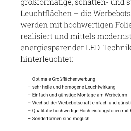
groß­for­ma­tige, schat­ten- und s
Leucht­flä­chen – die Wer­be­bot­
wer­den mit hoch­wer­ti­gen Foli
rea­li­siert und mit­tels moderns
ener­gie­spa­ren­der LED-Tech­ni
hinterleuchtet:
Opti­male Großflächenwerbung
sehr helle und homo­gene Leuchtwirkung
Ein­fach und güns­tige Mon­tage am Werbeturm
Wech­sel der Wer­be­bot­schaft ein­fach und günst
Qua­li­ta­tiv hoch­wer­tige Hoch­leis­tungs­fo­lien m
Son­der­for­men sind möglich