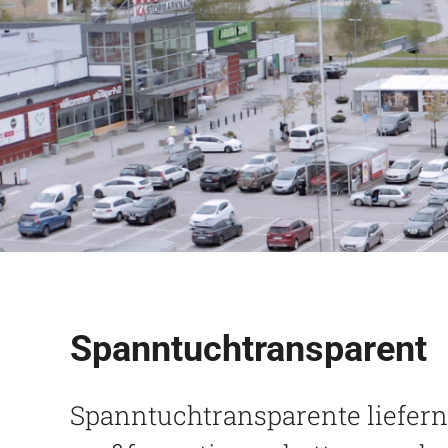
Spann­tuch­trans­pa­rent
Spann­tuch­trans­pa­rente lie­fern