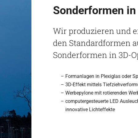
Son­der­for­men in
Wir pro­du­zie­ren und 
den Stan­dard­for­men 
Son­der­for­men in 3D-O
Form­an­la­gen in Ple­xi­glas oder 
3D-Effekt mit­tels Tiefziehverfor
Wer­be­py­lone mit rotie­ren­den We
com­pu­ter­ge­steu­erte LED Aus­leuc
inno­va­tive Lichteffekte