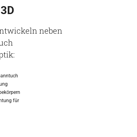
 3D
ent­wi­ckeln neben
auch
ptik:
Spanntuch
mung
rbekörpern
h­tung für