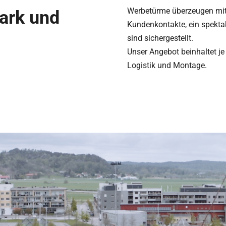
Wer­be­türme über­zeu­gen mi
tark und
Kun­den­kon­takte, ein spek­ta­k
sind sicher­ge­stellt.
Unser Ange­bot beinhal­tet je 
Logis­tik und Montage.