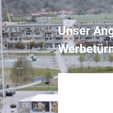
Unser Ang
Wer­be­tü