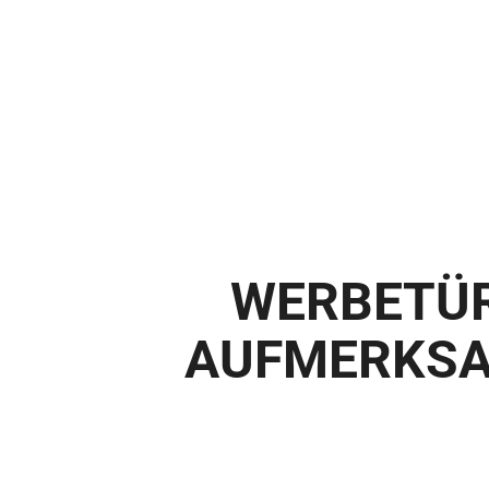
WER­BE­TÜ
AUF­MERK­S