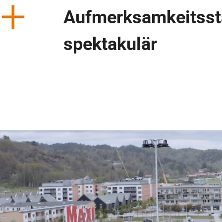
Auf­merk­sam­keits­s
spektakulär