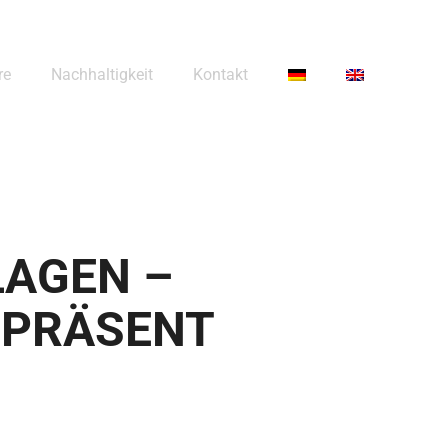
re
Nach­hal­tig­keit
Kon­takt
A­GEN –
D PRÄSENT