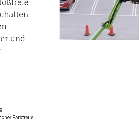
toß­freie
schaf­ten
en
­ter und
k
ig
it hoher Farbtreue