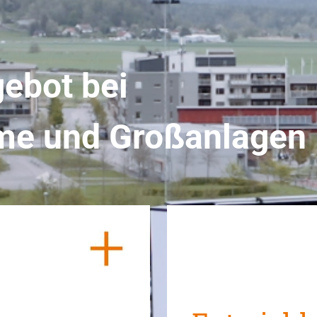
e­bot bei
rme und Großanlagen