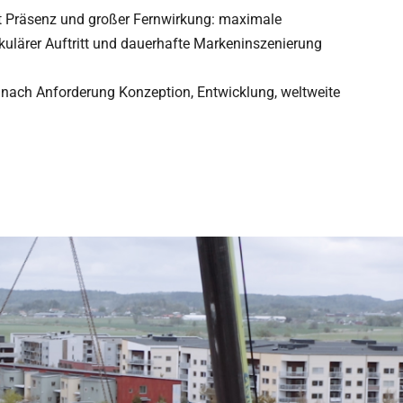
t Prä­senz und gro­ßer Fern­wir­kung: maxi­male
u­lä­rer Auf­tritt und dau­er­hafte Mar­ken­in­sze­nie­rung
nach Anfor­de­rung Kon­zep­tion, Ent­wick­lung, welt­weite