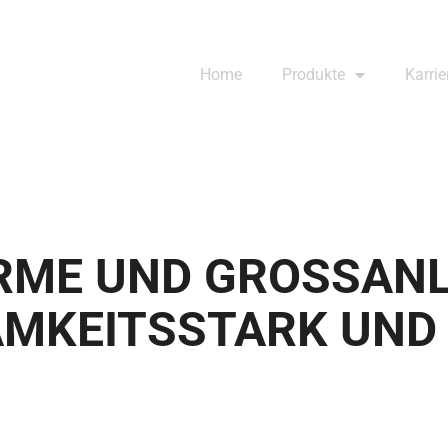
Home
Pro­dukte
Kar­rie
RME UND GROSS­AN­L
AM­KEITS­STARK UN