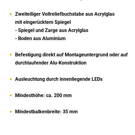
Zwei­tei­li­ger Voll­re­lief­buch­stabe aus Acryl­glas
mit
ein­ge­rück­tem Spie­gel
- Spie­gel und Zarge aus Acryl­glas
- Boden aus Aluminium
Befes­ti­gung direkt auf Mon­ta­ge­un­ter­grund oder
auf
durch­lau­fen­der Alu-Konstruktion
Aus­leuch­tung durch innen­lie­gende LEDs
Min­dest­höhe: ca. 200 mm
Min­dest­bal­ken­breite: 35 mm